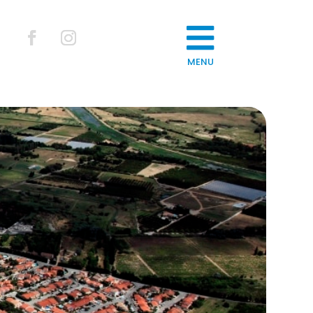

MENU