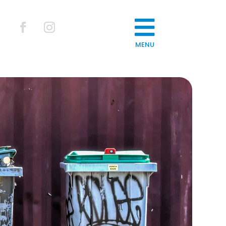

MENU